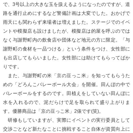
で、3号以上の大きな玉を扱えるようになったのですが、道
路を通行止めにするなど警備計画は大変でした。おかげで
雨天にも関わらず来場者は増えました。ステージでのイベ
ントや模擬店も設けましたが、模擬店は的屋を呼ぶのでは
なく与謝野町内の飲食店や団体など地元の方に限定。「与
謝野町の食材を一品つける」という条件をつけ、女性部に
も出店してもらいました。女性部には助けてもらってばか
りです。
また、与謝野町の米「京の豆っこ米」を知ってもらうた
めの「どろんこバレーボール大会」を開催。田んぼの中で
バレーボールをするのです。田植えをしていない田んぼに
水を入れるので、泥だらけで足を取られて盛り上がりま
す。優勝商品は「京の豆っこ米」2俵です(笑)。
研修もしていますが、実際にイベントの実行委員として
交渉ごとなど新たなことに挑戦すること自体が資質向上に