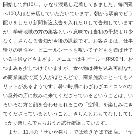
開始して約10年。かなり浸透し定着してきました。毎回延
べ100人ほど来店していただいています。朝から駅前でビラ
配りをしたり新聞折込広告を入れたりして告知しています
が、学研地域の方の集客という意味では当初の予想より少
なく、さらなる告知が今後の課題です。お客さまは、仕事
帰りの男性や、ビニールシートを敷いて子どもを遊ばせて
いる主婦などさまざま。メニューは生ビール一杯500円。お
つまみも少しつけていますが、食べ物は持ち込み可能なた
め商業施設で買う人がほとんどで、商業施設にとってもメ
リットがあるようです。暑い時期にわざわざエアコンのな
い屋外の店に飲みに来てくださっているということは、い
ろいろな方と顔を合わせられるこの「空間」を楽しみにき
てくださっているということ。きちんとおもてなししてし
っかり楽しんでもらおうと試行錯誤しています。
また、11月の「せいか祭り」では焼きそばで出店。『ヤ